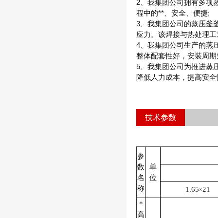
2、我集团公司拥有多项
程中的**、安全、便捷;
3、我集团公司的蒸压釜
应力。该焊接与热处理工艺
4、我集团公司生产的蒸
整体配套性好，安装周期
5、我集团公司为推进蒸
降低人力成本，提高安全
技术参数
参
数
单
名
位
称
1.65
21
×
*
高