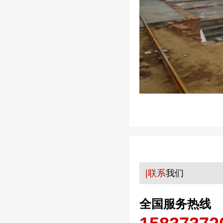
|联系
我们
全国服务热线