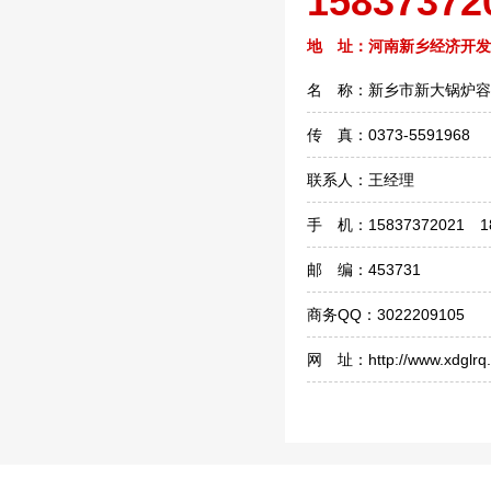
15837372
地 址：河南新乡经济开发
名 称：新乡市新大锅炉容
传 真：0373-5591968
联系人：王经理
手 机：15837372021 18
邮 编：453731
商务QQ：3022209105
网 址：http://www.xdglrq