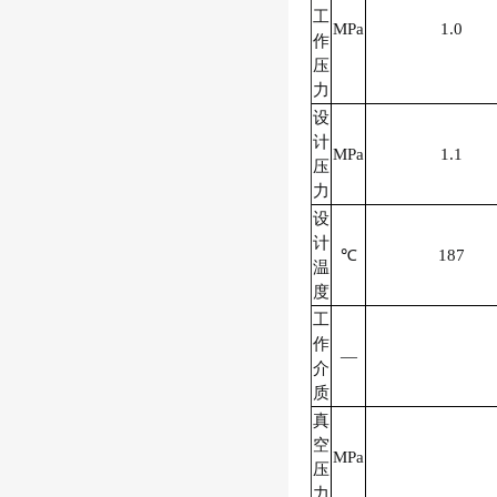
工
MPa
1.0
作
压
力
设
计
MPa
1.1
压
力
设
计
℃
187
温
度
工
作
—
介
质
真
空
MPa
压
力