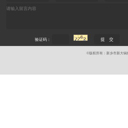
验证码：
©版权所有：新乡市新大