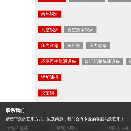
余热锅炉
真空锅炉
真空热水锅炉
压力容器
蒸压釜
压力储罐
环保再生能源设备
废旧轮胎炼油设备
锅炉辅机
灭菌锅
联系我们
请留下您的联系方式，以及问题，我们会有专业的客服与您联系！