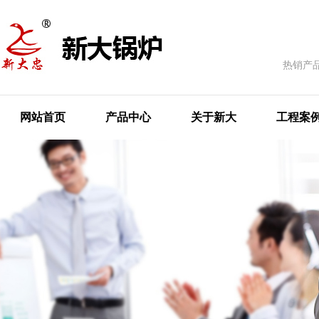
热销产
网站首页
产品中心
关于新大
工程案