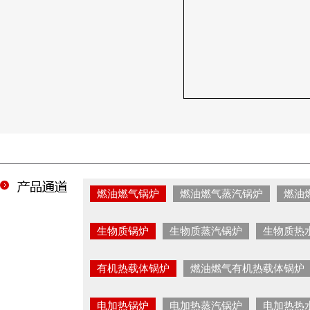
燃油燃气锅炉
燃油燃气蒸汽锅炉
燃油
生物质锅炉
生物质蒸汽锅炉
生物质热
有机热载体锅炉
燃油燃气有机热载体锅炉
电加热锅炉
电加热蒸汽锅炉
电加热热