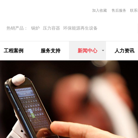
加入收藏
售后服务
联系
热销产品：
锅炉
压力容器
环保能源再生设备
工程案例
服务支持
新闻中心
人力资讯