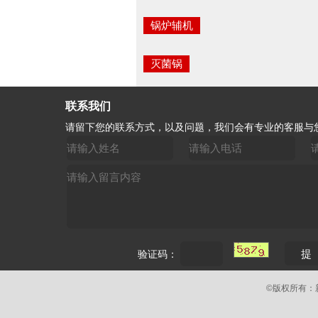
锅炉辅机
灭菌锅
联系我们
请留下您的联系方式，以及问题，我们会有专业的客服与
验证码：
©版权所有