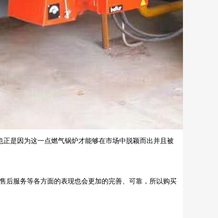
也正是因为这一点燃气锅炉才能够在市场中脱颖而出并且被
售后服务等各方面的表现也会更加的完善、可靠，所以购买