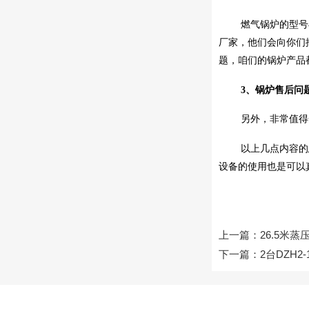
燃气锅炉的型号
厂家，他们会向你们
题，咱们的锅炉产品
3、锅炉售后问
另外，非常值得
以上几点内容的
设备的使用也是可以
上一篇：
26.5米蒸
下一篇：
2台DZH2